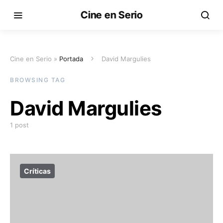
Cine en Serio
Cine en Serio »
Portada
David Margulies
BROWSING TAG
David Margulies
1 post
Críticas