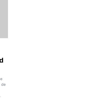
d
de
, de
A