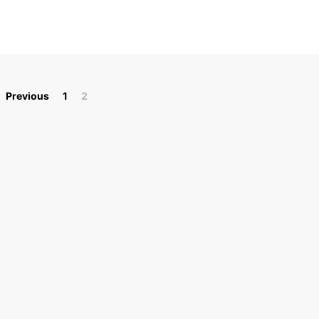
Paginación de entradas
Previous
1
2