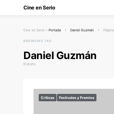
Cine en Serio
Cine en Serio »
Portada
Daniel Guzmán
Página
BROWSING TAG
Daniel Guzmán
6 posts
Críticas
Festivales y Premios