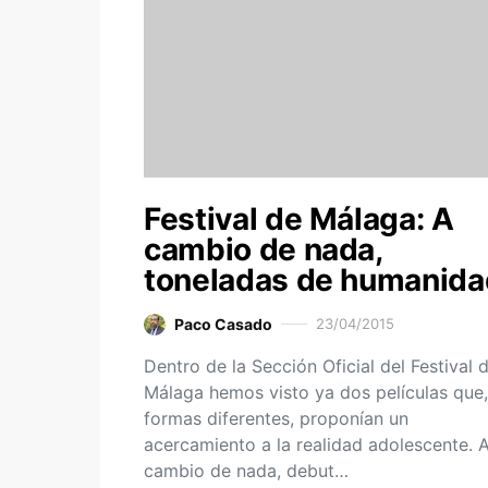
Festival de Málaga: A
cambio de nada,
toneladas de humanida
Paco Casado
23/04/2015
Dentro de la Sección Oficial del Festival 
Málaga hemos visto ya dos películas que
formas diferentes, proponían un
acercamiento a la realidad adolescente. 
cambio de nada, debut…