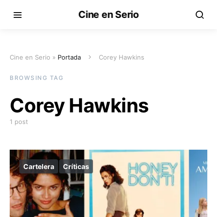
Cine en Serio
Cine en Serio »
Portada
Corey Hawkins
BROWSING TAG
Corey Hawkins
1 post
Cartelera
Críticas