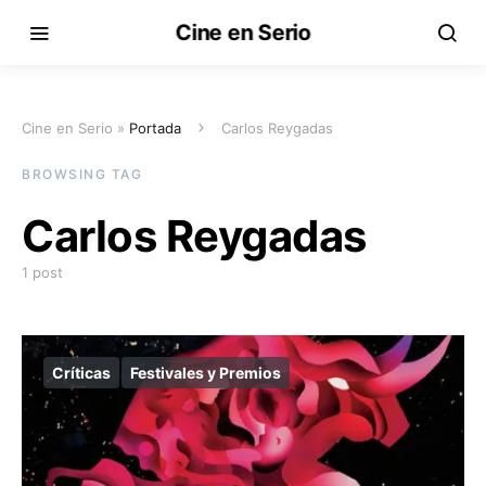
Cine en Serio
Cine en Serio »
Portada
Carlos Reygadas
BROWSING TAG
Carlos Reygadas
1 post
Críticas
Festivales y Premios