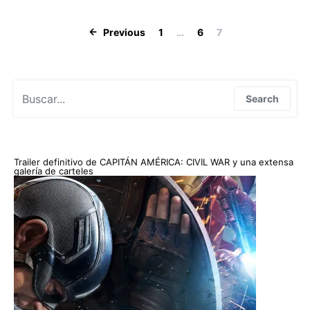
Paginación de
Previous
1
…
6
7
Search for:
Search
Trailer definitivo de CAPITÁN AMÉRICA: CIVIL WAR y una extensa
galería de carteles