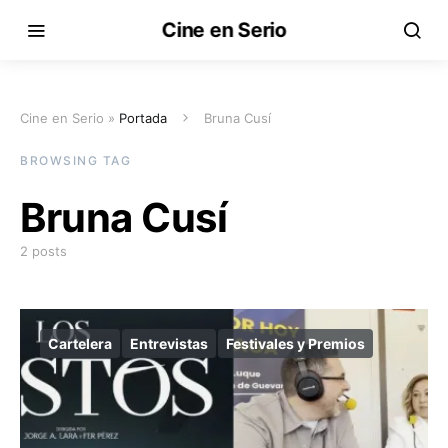
Cine en Serio
Cine en Serio »
Portada
Bruna Cusí
BROWSING TAG
Bruna Cusí
2 posts
Cartelera
Entrevistas
Festivales y Premios