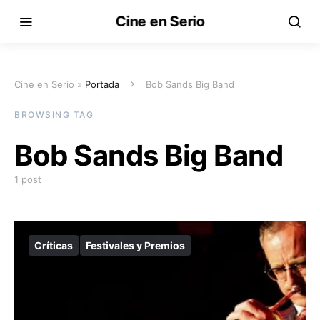
Cine en Serio
Cine en Serio »
Portada
Bob Sands Big Band
BROWSING TAG
Bob Sands Big Band
1 post
Críticas
Festivales y Premios