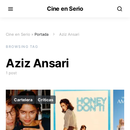
Cine en Serio
Cine en Serio »
Portada
Aziz Ansari
BROWSING TAG
Aziz Ansari
1 post
Cartelera
Críticas