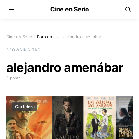
Cine en Serio
Cine en Serio »
Portada
alejandro amenábar
BROWSING TAG
alejandro amenábar
5 posts
Cartelera