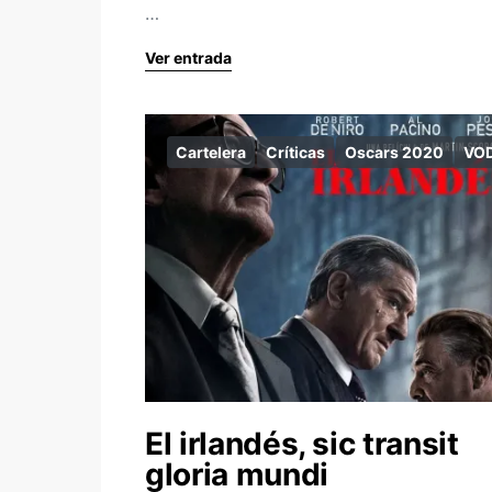
…
Ver entrada
Cartelera
Críticas
Oscars 2020
VO
El irlandés, sic transit
gloria mundi