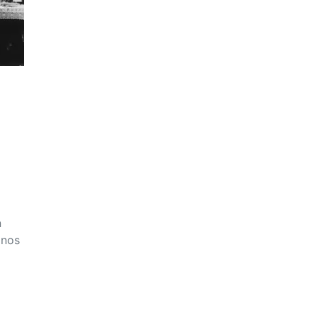
n
inos