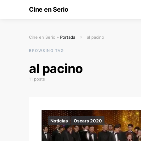
Cine en Serio
Cine en Serio »
Portada
al pacino
BROWSING TAG
al pacino
11 posts
Noticias
Oscars 2020