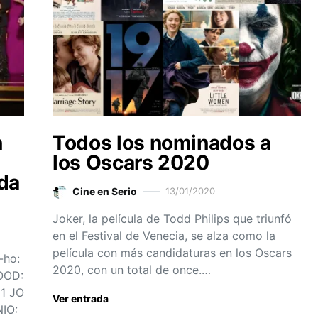
n
Todos los nominados a
los Oscars 2020
da
Cine en Serio
13/01/2020
Joker, la película de Todd Philips que triunfó
en el Festival de Venecia, se alza como la
película con más candidaturas en los Oscars
-ho:
2020, con un total de once.…
OOD:
1 JO
Ver entrada
IO: