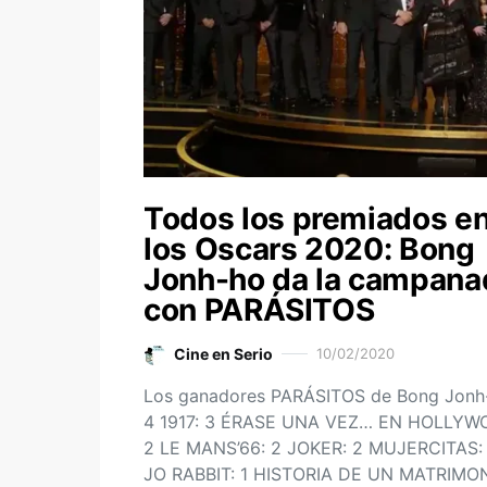
Todos los premiados e
los Oscars 2020: Bong
Jonh-ho da la campana
con PARÁSITOS
Cine en Serio
10/02/2020
Los ganadores PARÁSITOS de Bong Jonh
4 1917: 3 ÉRASE UNA VEZ… EN HOLLYW
2 LE MANS’66: 2 JOKER: 2 MUJERCITAS: 
JO RABBIT: 1 HISTORIA DE UN MATRIMON