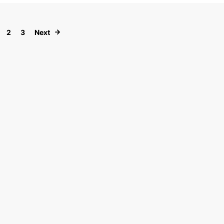
Paginación de entradas
2
3
Next