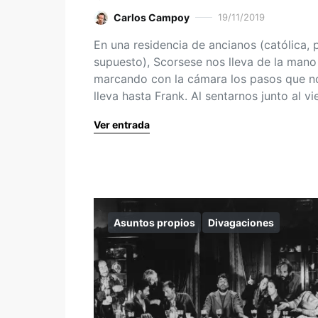
Carlos Campoy
19/11/2019
En una residencia de ancianos (católica, 
supuesto), Scorsese nos lleva de la mano
marcando con la cámara los pasos que n
lleva hasta Frank. Al sentarnos junto al v
Ver entrada
Asuntos propios
Divagaciones