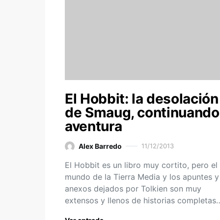
El Hobbit: la desolación
de Smaug, continuando 
aventura
Alex Barredo
11/12/2013
El Hobbit es un libro muy cortito, pero el
mundo de la Tierra Media y los apuntes y
anexos dejados por Tolkien son muy
extensos y llenos de historias completa