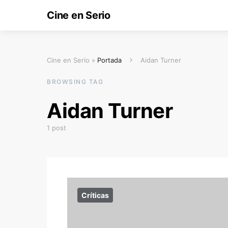
Cine en Serio
Cine en Serio »
Portada
Aidan Turner
BROWSING TAG
Aidan Turner
1 post
Críticas