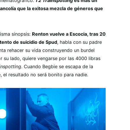
inematográfico.
T2 Trainspotting
es más un
lancolía que la exitosa mezcla de géneros que
misma sinopsis:
Renton vuelve a Escocia, tras 20
intento de suicidio de Spud
, habla con su padre
enta rehacer su vida construyendo un burdel
r su lado, quiere vengarse por las 4000 libras
inspotting
. Cuando Begbie se escapa de la
, el resultado no será bonito para nadie.