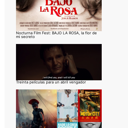
Nocturna Film Fest: BAJO LA ROSA, la flor de
mi secreto
Treinta películas para un abril vengador