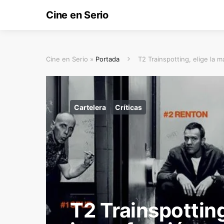
Cine en Serio
Cine en Serio »
Portada
T2 Trainspotting, elige la 
Cartelera
Críticas
T2 Trainspotting