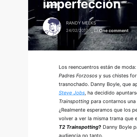
imperfección
RANDY MEEKS
24/02/2017
One comment
Los reencuentros están de moda:
Padres Forzosos
y sus chistes fo
trasnochado. Danny Boyle, que ap
Steve Jobs
, ha decidido apuntarse
Trainspotting
para contarnos una 
¿Realmente esperamos que los p
volver a ver la misma trama que 
T2 Trainspotting
?
Danny Boyle pa
audiencia no tanto.