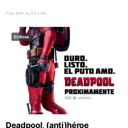
YOU MAY ALSO LIKE
Críticas
Deadpool, (anti)héroe