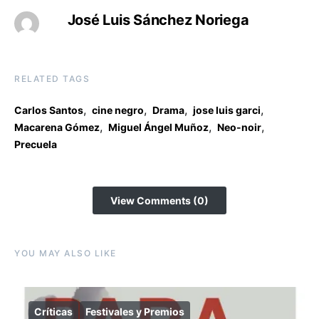
José Luis Sánchez Noriega
RELATED TAGS
,
,
,
,
Carlos Santos
cine negro
Drama
jose luis garci
,
,
,
Macarena Gómez
Miguel Ángel Muñoz
Neo-noir
Precuela
View Comments (0)
YOU MAY ALSO LIKE
Críticas
Festivales y Premios