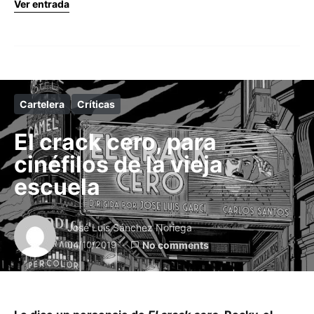
Ver entrada
Cartelera
Críticas
El crack cero, para
cinéfilos de la vieja
escuela
José Luis Sánchez Noriega
04/10/2019
No comments