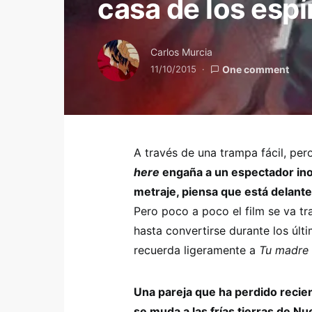
casa de los espí
Carlos Murcia
11/10/2015
One comment
A través de una trampa fácil, per
here
engaña a un espectador ino
metraje, piensa que está delante
Pero poco a poco el film se va t
hasta convertirse durante los úl
recuerda ligeramente a
Tu madre 
Una pareja que ha perdido recie
se muda a las frías tierras de Nu