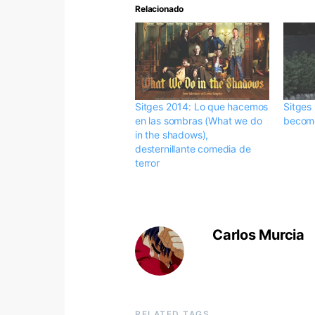
Relacionado
Sitges 2014: Lo que hacemos
Sitges
en las sombras (What we do
become
in the shadows),
desternillante comedia de
terror
Carlos Murcia
RELATED TAGS