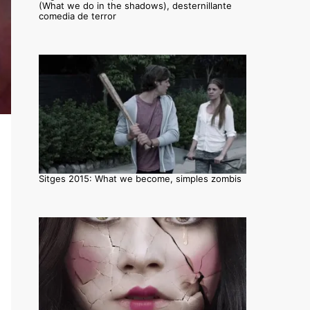
(What we do in the shadows), desternillante
comedia de terror
Sitges 2015: What we become, simples zombis