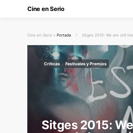
Cine en Serio
Cine en Serio »
Portada
Sitges 2015: We are still he
Críticas
Festivales y Premios
Sitges 2015: We a