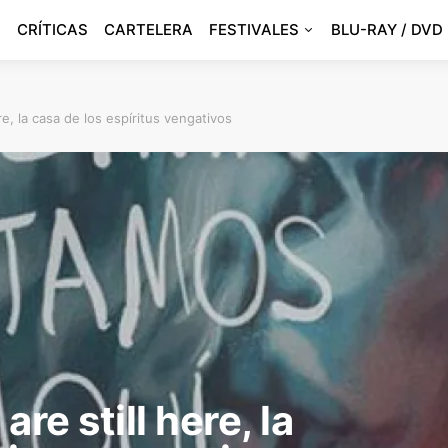
CRÍTICAS
CARTELERA
FESTIVALES
BLU-RAY / DVD
re, la casa de los espíritus vengativos
re still here, la