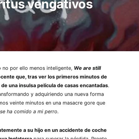
ritus vengativos
o no por ello menos inteligente,
We are still
cente que, tras ver los primeros minutos de
 de una insulsa película de casas encantadas
.
ransformando y adquiriendo una nueva forma
timos veinte minutos en una masacre gore que
se ha comido a mi perro.
ntemente a su hijo en un accidente de coche
eva Inglaterra
para superar la pérdida. Pronto