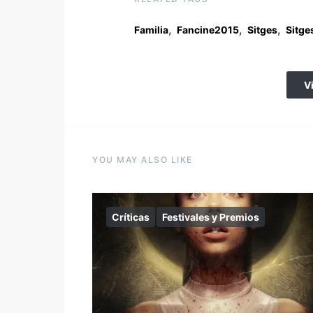
,
,
,
Familia
Fancine2015
Sitges
Sitge
V
YOU MAY ALSO LIKE
Críticas
Festivales y Premios