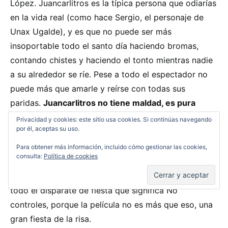
López. Juancarlitros es la típica persona que odiarías
en la vida real (como hace Sergio, el personaje de
Unax Ugalde), y es que no puede ser más
insoportable todo el santo día haciendo bromas,
contando chistes y haciendo el tonto mientras nadie
a su alrededor se ríe. Pese a todo el espectador no
puede más que amarle y reírse con todas sus
paridas.
Juancarlitros no tiene maldad, es pura
bondad
y así lo demuestra durante toda la película.
Privacidad y cookies: este sitio usa cookies. Si continúas navegando
por él, aceptas su uso.
El resto del reparto, donde encontramos a famosos
Para obtener más información, incluido cómo gestionar las cookies,
consulta:
Política de cookies
como Miguel Angel Muñoz o Secun de la Rosa está
también muy en su papel, permitiéndonos gozar con
todo el disparate de fiesta que significa No
controles, porque la película no es más que eso, una
gran fiesta de la risa.