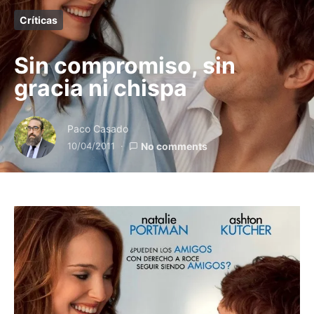
Críticas
Sin compromiso, sin
gracia ni chispa
Paco Casado
10/04/2011
No comments