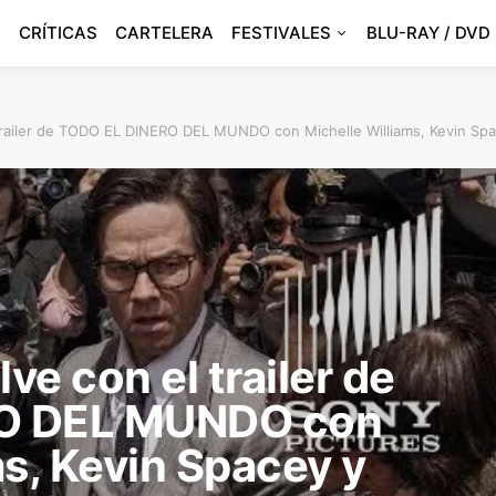
CRÍTICAS
CARTELERA
FESTIVALES
BLU-RAY / DVD
 trailer de TODO EL DINERO DEL MUNDO con Michelle Williams, Kevin Sp
ve con el trailer de
O DEL MUNDO con
ms, Kevin Spacey y