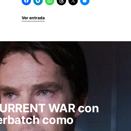
Ver entrada
 CURRENT WAR con
erbatch como