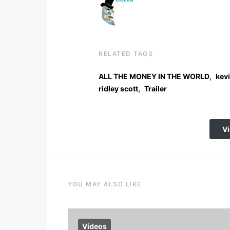
RELATED TAGS
,
ALL THE MONEY IN THE WORLD
kev
,
ridley scott
Trailer
V
YOU MAY ALSO LIKE
Vídeos