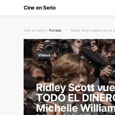
Cine en Serio
Cine en Serio »
Portada
Ridley Scott vuelve con el
Vídeos
Ridley Scott vuel
TODO EL DINER
Michelle Willia