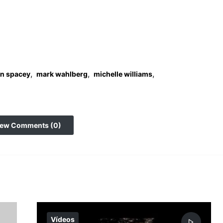
,
,
,
in spacey
mark wahlberg
michelle williams
iew Comments (0)
Vídeos