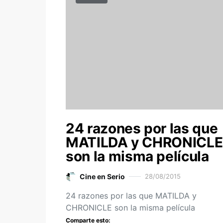
24 razones por las que
MATILDA y CHRONICLE
son la misma película
Cine en Serio
28/08/2015
24 razones por las que MATILDA y
CHRONICLE son la misma película
Comparte esto: