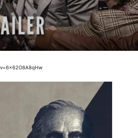
ch?v=6x62O8A8qHw