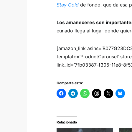
Stay Gold
de fondo, que da esa pi
Los amaneceres son importante
cunado llega al lugar donde quie
[amazon_link asins=’B077G23D
template=’ProductCarousel’ store
link_id=’7fb03387-f305-11e8-8f
Comparte esto:
Relacionado