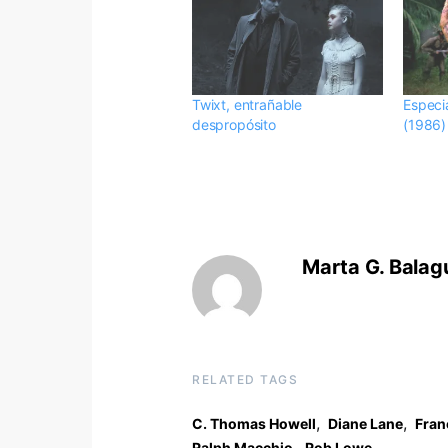
Twixt, entrañable
Especia
despropósito
(1986)
Marta G. Balag
RELATED TAGS
,
,
C. Thomas Howell
Diane Lane
Fran
,
Ralph Macchio
Rob Lowe