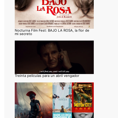
Nocturna Film Fest: BAJO LA ROSA, la flor de
mi secreto
Treinta películas para un abril vengador