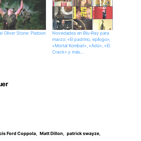
l Oliver Stone: Platoon
Novedades en Blu-Ray para
marzo: «El padrino, epílogo»,
«Mortal Kombat», «Adú», «El
Crack» y más…
uer
,
,
,
cis Ford Coppola
Matt Dillon
patrick swayze