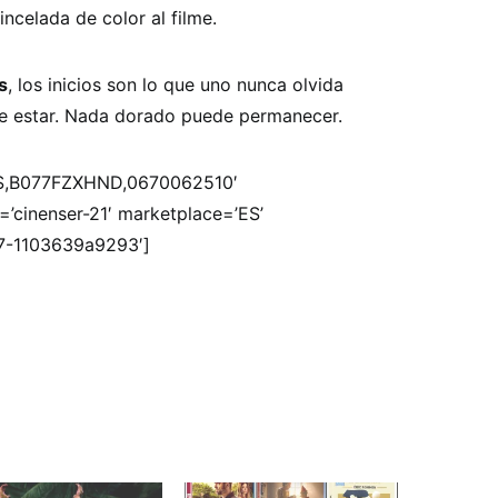
ncelada de color al filme.
s
, los inicios son lo que uno nunca olvida
re estar. Nada dorado puede permanecer.
CS,B077FZXHND,0670062510′
=’cinenser-21′ marketplace=’ES’
57-1103639a9293′]