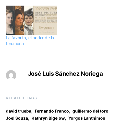
La favorita, el poder de la
feromona
José Luis Sánchez Noriega
RELATED TAGS
,
,
,
david trueba
Fernando Franco
guillermo del toro
,
,
Joel Souza
Kathryn Bigelow
Yorgos Lanthimos