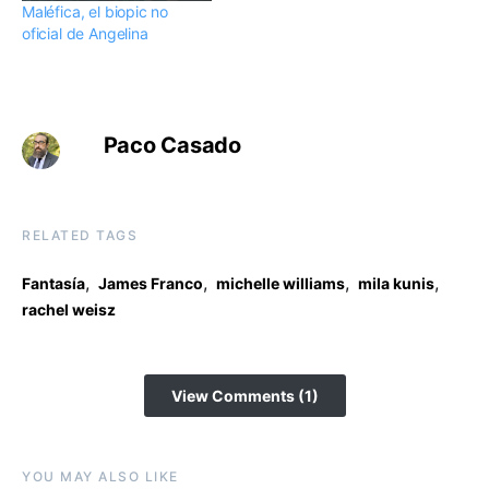
Maléfica, el biopic no
oficial de Angelina
Paco Casado
RELATED TAGS
,
,
,
,
Fantasía
James Franco
michelle williams
mila kunis
rachel weisz
View Comments (1)
YOU MAY ALSO LIKE