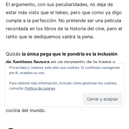
El argumento, con sus peculiaridades, no deja de
estar más visto que el tebeo, pero que como ya digo
cumple a la perfección. No pretende ser una película
recordada en los libros de la historia del cine, pero el
ratito que le dediquemos valdrá la pena.
Quizás
la única pega que le pondría es la inclusión
de Santiago Segura
en un momento de la trama y
Privacidad y cookies: este sitio usa cookies. Si continúas navegando
todo lo que su personaje conlleva. En este caso
por él, aceptas su uso.
hacen mofa clara de la nueva cocina que se hace en
Para obtener más información, incluido cómo gestionar las cookies,
España capitaneada por Ferran Adriá, y aquí se nota
consulta:
Política de cookies
un poquito como los franceses tienen esa espinita
clavada porque le quitaramos el reinado de la mejor
cocina del mundo.