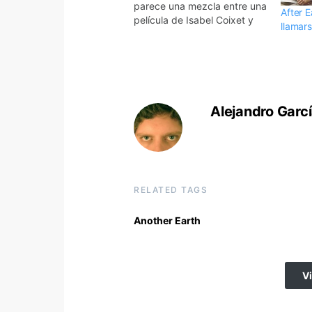
parece una mezcla entre una
After E
película de Isabel Coixet y
llamar
Duncan Jones. Another Earth
narra la historia de una
estudiante del MIT que se ve
envuelta en un accidente de
tráfico a la vez que se
descubre un nuevo…
Alejandro Garc
RELATED TAGS
Another Earth
V