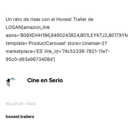
Un rato de risas con el Honest Trailer de
LOGAN[amazon_link
asins=’B06XDHH186,8490243824,B01LEYKTJ2,B017XY
template=’ProductCarousel’ store=’cinenser-21′
marketplace=’ES’ link_id=’74c52338-7821-11e7-
95c0-d93a9673408d’]
Cine en Serio
RELATED TAGS
honest trailers