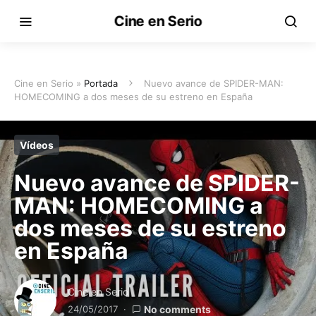
Cine en Serio
Cine en Serio »
Portada
Nuevo avance de SPIDER-MAN:
HOMECOMING a dos meses de su estreno en España
Vídeos
Nuevo avance de SPIDER-
MAN: HOMECOMING a
dos meses de su estreno
en España
Cine en Serio
24/05/2017
No comments