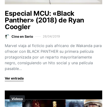
Especial MCU: «Black
Panther» (2018) de Ryan
Coogler
Cine en Serio
26/04/2019
Marvel viaja al ficticio país africano de Wakanda para
ofrecer con BLACK PANTHER su primera película
protagonizada por un reparto mayoritariamente
negro, consiguiendo un hito social y una película
pasable…
Ver entrada
Vídeos