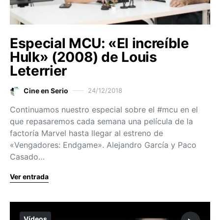
Especial MCU: «El increíble
Hulk» (2008) de Louis
Leterrier
Cine en Serio
24/12/2018
Continuamos nuestro especial sobre el #mcu en el
que repasaremos cada semana una película de la
factoría Marvel hasta llegar al estreno de
«Vengadores: Endgame». Alejandro García y Paco
Casado…
Ver entrada
Vídeos