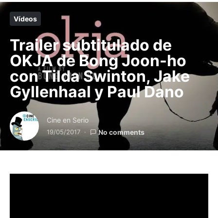
Vídeos
Trailer subtitulado de
OKJA de Bong Joon-ho
con Tilda Swinton, Jake
Gyllenhaal y Paul Dano
Cine en Serio
19/05/2017
No comments