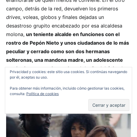
enamorarse de quien menos le conviene. En el otro
campo, detrás de la red, devuelven los primeros
drives
, voleas, globos y finales dejadas un
desastroso grupito encabezado por esa alcaldesa
molona,
un teniente alcalde en funciones con el
rostro de Pepón Nieto y unos ciudadanos de lo más
peculiar y cerrado como son dos hermanas
solteronas, una mandona madre, un adolescente
con las hormonas desatadas
, el dueño del único bar,
Privacidad y cookies: este sitio usa cookies. Si continúas navegando
un violento anciano amante de los tiros o una
por él, aceptas su uso.
reciente viuda con secreto.
Para obtener más información, incluido cómo gestionar las cookies,
consulta:
Política de cookies