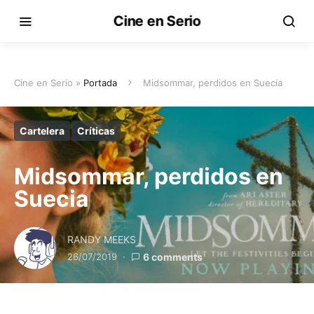
Cine en Serio
Cine en Serio »
Portada
Midsommar, perdidos en Suecia
Cartelera
Críticas
Midsommar, perdidos en
Suecia
RANDY MEEKS
26/07/2019
6 comments