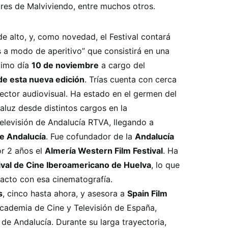
ores de Malviviendo, entre muchos otros.
 de alto, y, como novedad, el Festival contará
is a modo de aperitivo” que consistirá en una
ximo día
10 de noviembre
a cargo del
de esta nueva edición
. Trías cuenta con cerca
ector audiovisual. Ha estado en el germen del
luz desde distintos cargos en la
elevisión de Andalucía RTVA, llegando a
de Andalucía
. Fue cofundador de la
Andalucía
or 2 años el
Almería Western Film Festival
. Ha
tival de Cine Iberoamericano de Huelva
, lo que
tacto con esa cinematografía.
s
, cinco hasta ahora, y asesora a
Spain Film
cademia de Cine y Televisión de España,
de Andalucía. Durante su larga trayectoria,