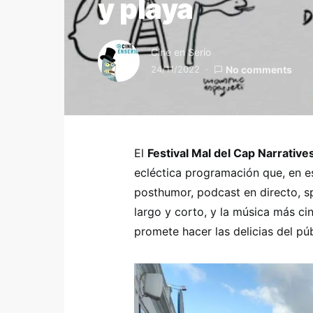
y playa
Cine en Serio
24/11/2022
No comments
El
Festival Mal del Cap Narrative
ecléctica programación que, en e
posthumor, podcast en directo, 
largo y corto, y la música más c
promete hacer las delicias del pú