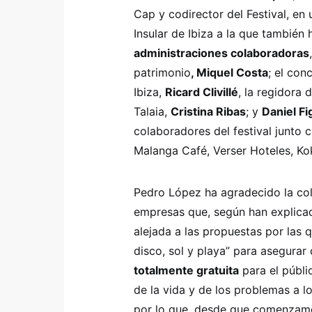
Cap y codirector del Festival, en
Insular de Ibiza a la que también
administraciones colaboradoras
patrimonio
, Miquel Costa
; el con
Ibiza,
Ricard Clivillé
, la regidora
Talaia,
Cristina Ribas
; y
Daniel F
colaboradores del festival junto c
Malanga Café, Verser Hoteles, Ko
Pedro López ha agradecido la col
empresas que, según han explicad
alejada a las propuestas por las 
disco, sol y playa” para asegurar
totalmente gratuita
para el públi
de la vida y de los problemas a l
por lo que, desde que comenzam