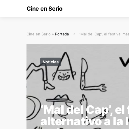
Cine en Serio
Cine en Serio »
Portada
‘Mal del Cap’, el festival má
Noticias
‘Mal del Cap’, el
alternativo a la 