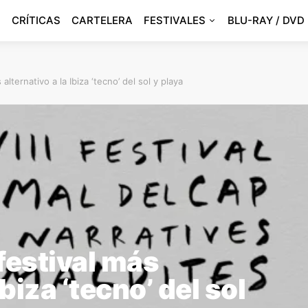
CRÍTICAS
CARTELERA
FESTIVALES
BLU-RAY / DVD
s alternativo a la Ibiza ‘tecno’ del sol y playa
 festival más
Ibiza ‘tecno’ del sol