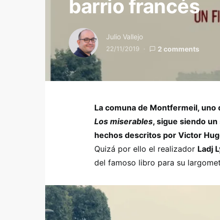
barrio francés
Julio Vallejo
22/11/2019
2 comments
La comuna de Montfermeil, uno d
Los miserables
, sigue siendo u
hechos descritos por Victor Hu
Quizá por ello el realizador
Ladj L
del famoso libro para su largome