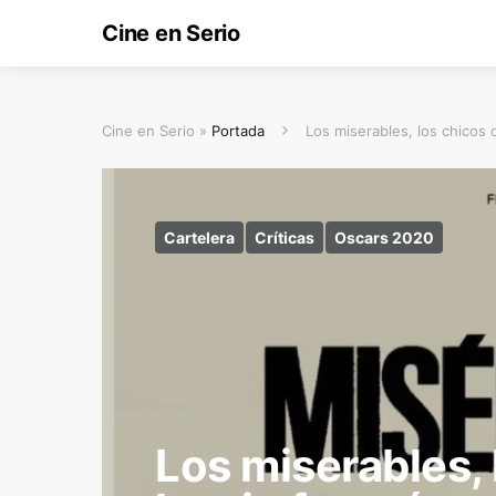
Cine en Serio
Cine en Serio »
Portada
Los miserables, los chicos 
Cartelera
Críticas
Oscars 2020
Los miserables, 