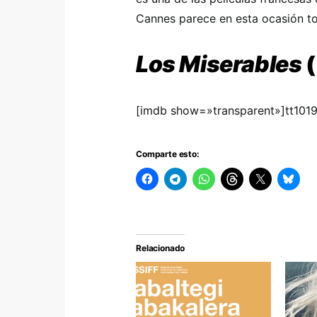
Cannes parece en esta ocasión t
Los Miserables
(
[imdb show=»transparent»]tt101
Comparte esto:
Relacionado