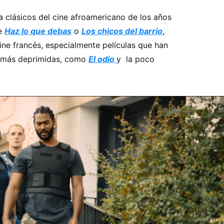
 clásicos del cine afroamericano de los años
te
Haz lo que debas
o
Los chicos del barrio
,
ine francés, especialmente películas que han
as más deprimidas, como
El odio
y la poco