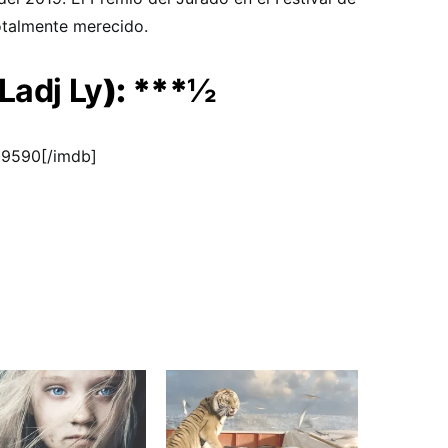
otalmente merecido.
Ladj Ly
): ***
½
99590[/imdb]