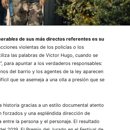
serables
de sus más directos referentes es su
cciones violentas de los policías o los
utiliza las palabras de Victor Hugo, cuando se
”, para apuntar a los verdaderos responsables:
inos del barrio y los agentes de la ley aparecen
fícil que se asemeja a una olla a presión que se
la historia gracias a un estilo documental atento
 forzados y una espléndida dirección de
 entre la persona y el personaje. El resultado
del 2019. El Premio del Jurado en el Festival de