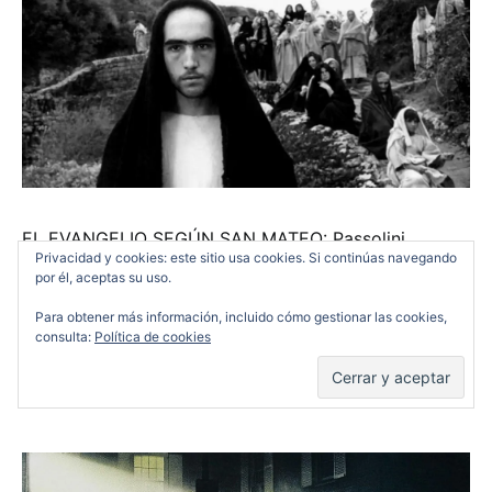
EL EVANGELIO SEGÚN SAN MATEO: Passolini
Privacidad y cookies: este sitio usa cookies. Si continúas navegando
plantea un Jesucristo lejos de oropeles en una
por él, aceptas su uso.
versión que cuenta de principio a fin una historia
Para obtener más información, incluido cómo gestionar las cookies,
donde la humildad es la protagonista.
consulta:
Política de cookies