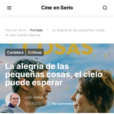
Cine en Serio
Cine en Serio »
Portada
La alegría de las pequeñas cosas,
el cielo puede esperar
Cartelera
Críticas
La alegría de las
pequeñas cosas, el cielo
puede esperar
Julio Vallejo
10/04/2020
No comments