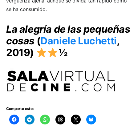
vergüenza ajena, aunque se olvida tan rápido como
se ha consumido.
La alegría de las pequeñas
cosas
(
Daniele Luchetti
,
2019)
½
Comparte esto: