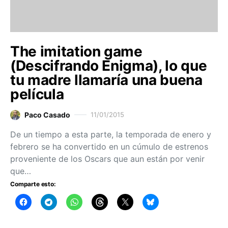
The imitation game
(Descifrando Enigma), lo que
tu madre llamaría una buena
película
Paco Casado
11/01/2015
De un tiempo a esta parte, la temporada de enero y
febrero se ha convertido en un cúmulo de estrenos
proveniente de los Oscars que aun están por venir
que…
Comparte esto: