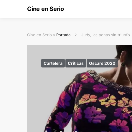
Cine en Serio
Cine en Serio »
Portada
Judy, las penas sin triunfo
Cartelera
Críticas
Oscars 2020