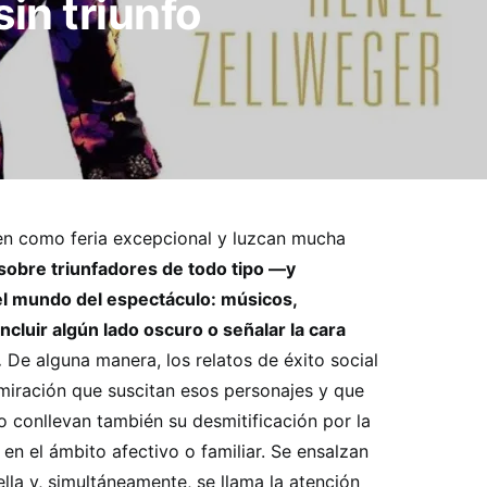
sin triunfo
en como feria excepcional y luzcan mucha
s sobre triunfadores de todo tipo —y
el mundo del espectáculo: músicos,
cluir algún lado oscuro o señalar la cara
.
De alguna manera, los relatos de éxito social
miración que suscitan esos personajes y que
lo conllevan también su desmitificación por la
 en el ámbito afectivo o familiar. Se ensalzan
ella y, simultáneamente, se llama la atención