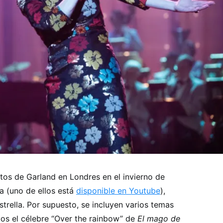
rtos de Garland en Londres en el invierno de
da (uno de ellos está
disponible en Youtube
),
trella. Por supuesto, se incluyen varios temas
los el célebre “Over the rainbow” de
El mago de