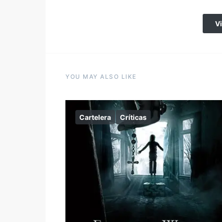
V
YOU MAY ALSO LIKE
Cartelera
Críticas