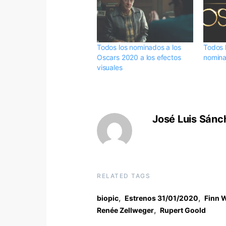
Todos los nominados a los
Todos 
Oscars 2020 a los efectos
nomina
visuales
José Luis Sánc
RELATED TAGS
,
,
biopic
Estrenos 31/01/2020
Finn W
,
Renée Zellweger
Rupert Goold