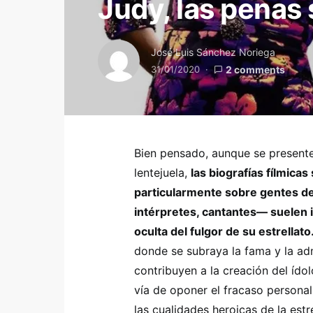
Judy, las penas 
José Luis Sánchez Noriega
31/01/2020
2 comments
Bien pensado, aunque se present
lentejuela,
las biografías fílmica
particularmente sobre gentes d
intérpretes, cantantes— suelen in
oculta del fulgor de su estrellato
donde se subraya la fama y la ad
contribuyen a la creación del ído
vía de oponer el fracaso personal
las cualidades heroicas de la estr