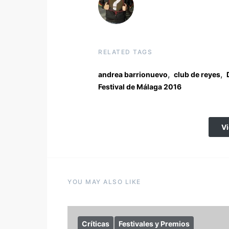
RELATED TAGS
,
,
andrea barrionuevo
club de reyes
Festival de Málaga 2016
V
YOU MAY ALSO LIKE
Críticas
Festivales y Premios