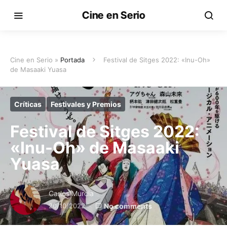
Cine en Serio
Cine en Serio »
Portada
Festival de Sitges 2022: «Inu-Oh»
de Masaaki Yuasa
Críticas
Festivales y Premios
Festival de Sitges 2022:
«Inu-Oh» de Masaaki
Yuasa
Carlos Murcia
20/10/2022
No comments