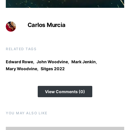
Carlos Murcia
RELATED TAGS
,
,
,
Edward Rowe
John Woodvine
Mark Jenkin
,
Mary Woodvine
Sitges 2022
View Comments (0)
YOU MAY ALSO LIKE