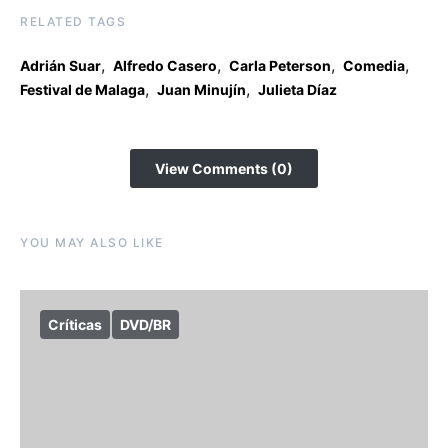
RELATED TAGS
,
,
,
,
Adrián Suar
Alfredo Casero
Carla Peterson
Comedia
,
,
Festival de Malaga
Juan Minujín
Julieta Díaz
View Comments (0)
YOU MAY ALSO LIKE
Críticas
DVD/BR