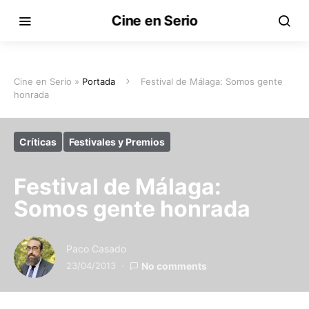
Cine en Serio
Cine en Serio »
Portada
Festival de Málaga: Somos gente
honrada
Críticas
Festivales y Premios
Festival de Málaga:
Somos gente honrada
Paco Casado
23/04/2013
No comments