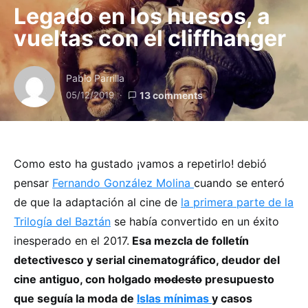
Legado en los huesos, a
vueltas con el cliffhanger
Pablo Parrilla
05/12/2019
13 comments
Como esto ha gustado ¡vamos a repetirlo! debió
pensar
Fernando González Molina
cuando se enteró
de que la adaptación al cine de
la primera parte de la
Trilogía del Baztán
se había convertido en un éxito
inesperado en el 2017.
Esa mezcla de folletín
detectivesco y serial cinematográfico, deudor del
cine antiguo, con holgado
modesto
presupuesto
que seguía la moda de
Islas mínimas
y casos