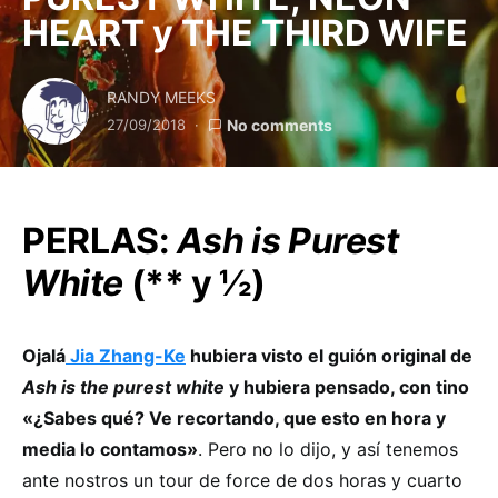
HEART y THE THIRD WIFE
RANDY MEEKS
27/09/2018
No comments
PERLAS:
Ash is Purest
White
(** y ½)
Ojalá
Jia Zhang-Ke
hubiera visto el guión original de
Ash is the purest white
y hubiera pensado, con tino
«¿Sabes qué? Ve recortando, que esto en hora y
media lo contamos»
. Pero no lo dijo, y así tenemos
ante nostros un tour de force de dos horas y cuarto