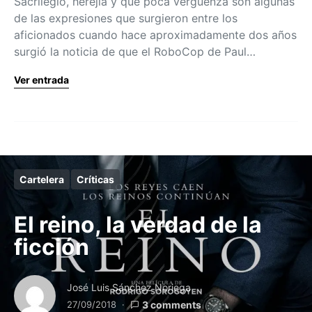
Sacrilegio, herejía y qué poca vergüenza son algunas
de las expresiones que surgieron entre los
aficionados cuando hace aproximadamente dos años
surgió la noticia de que el RoboCop de Paul…
Ver entrada
Cartelera
Críticas
El reino, la verdad de la
ficción
José Luis Sánchez Noriega
27/09/2018
3 comments