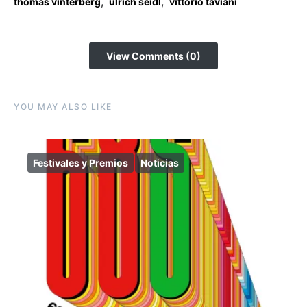
,
,
thomas vinterberg
ulrich seidl
vittorio taviani
View Comments (0)
YOU MAY ALSO LIKE
Festivales y Premios
Noticias