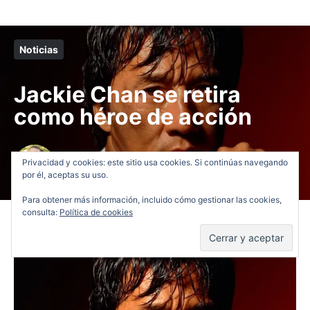
Noticias
Jackie Chan se retira
como héroe de acción
Paco Casado
Privacidad y cookies: este sitio usa cookies. Si continúas navegando
19/05/2012
No comments
por él, aceptas su uso.
Para obtener más información, incluido cómo gestionar las cookies,
consulta:
Política de cookies