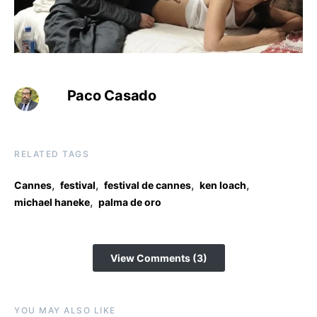
Paco Casado
RELATED TAGS
,
,
,
,
Cannes
festival
festival de cannes
ken loach
,
michael haneke
palma de oro
View Comments (3)
YOU MAY ALSO LIKE