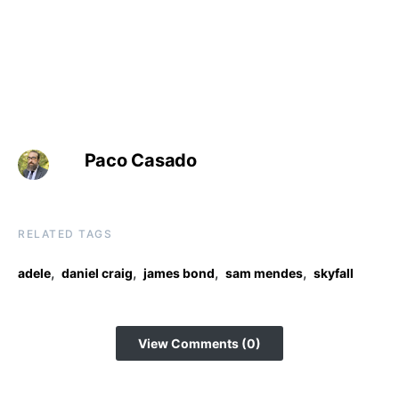
Paco Casado
RELATED TAGS
,
,
,
,
adele
daniel craig
james bond
sam mendes
skyfall
View Comments (0)