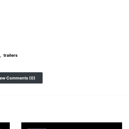
,
trailers
iew Comments (0)