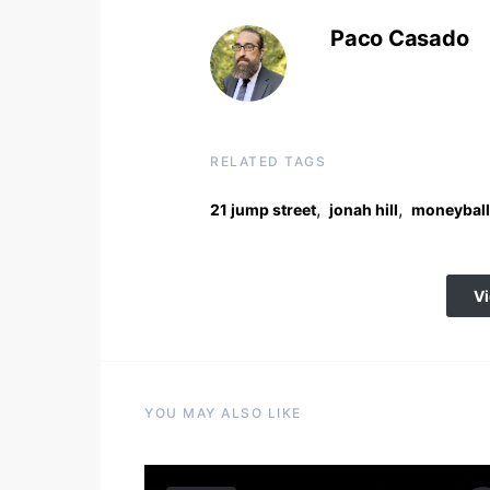
Paco Casado
RELATED TAGS
,
,
21 jump street
jonah hill
moneyball
V
YOU MAY ALSO LIKE