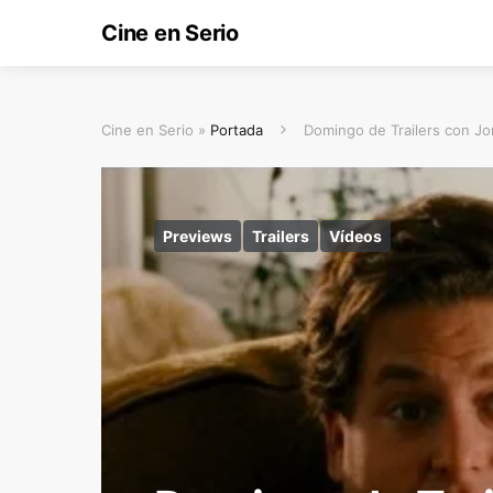
Cine en Serio
Cine en Serio »
Portada
Domingo de Trailers con Jon
Previews
Trailers
Vídeos