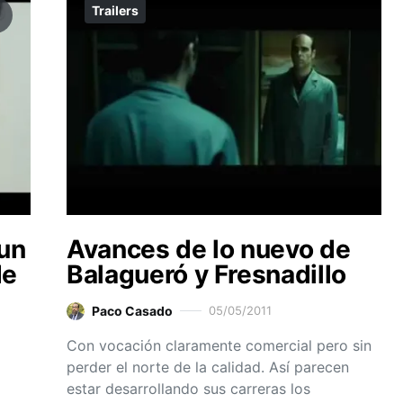
Trailers
un
Avances de lo nuevo de
de
Balagueró y Fresnadillo
Paco Casado
05/05/2011
Con vocación claramente comercial pero sin
perder el norte de la calidad. Así parecen
estar desarrollando sus carreras los