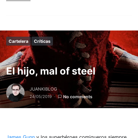
Cartelera
Críticas
El hijo, mal of steel
JUANKIBLOG
24/05/2019
No comments
James Gunn
y los superhéroes comiqueros siempre