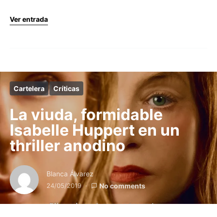
Ver entrada
Cartelera
Críticas
La viuda, formidable
Isabelle Huppert en un
thriller anodino
Blanca Álvarez
24/05/2019
No comments