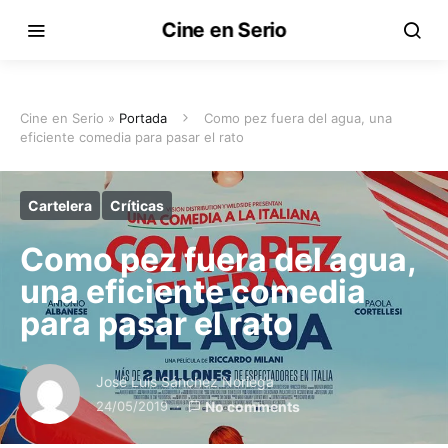
Cine en Serio
Cine en Serio »
Portada
Como pez fuera del agua, una
eficiente comedia para pasar el rato
Cartelera
Críticas
Como pez fuera del agua,
una eficiente comedia
para pasar el rato
José Luis Sánchez Noriega
24/05/2019
No comments