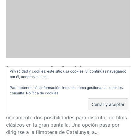
Lawrence de Arabia:
Privacidad y cookies: este sitio usa cookies. Si continúas navegando
Phenomena regala una
por él, aceptas su uso.
experiencia inigualable
Para obtener más información, incluido cómo gestionar las cookies,
consulta:
Política de cookies
Carlos Murcia
18/05/2014
Cuando llega un cinéfilo a Barcelona tiene
únicamente dos posibilidades para disfrutar de films
clásicos en la gran pantalla. Una opción pasa por
dirigirse a la filmoteca de Catalunya, a…