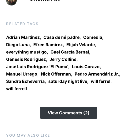
RELATED TAGS
,
,
,
Adrian Martinez
Casa de mi padre
Comedia
,
,
,
Diego Luna
Efren Ramirez
Elijah Velarde
,
,
everything must go
Gael García Bernal
,
,
Génesis Rodriguez
Jerry Collins
,
,
José Luis Rodríguez 'El Puma'
Louis Carazo
,
,
,
Manuel Urrego
Nick Offerman
Pedro Armendáriz Jr.
,
,
,
Sandra Echeverría
saturday night live
will ferrel
will ferrell
View Comments (2)
YOU MAY ALSO LIKE