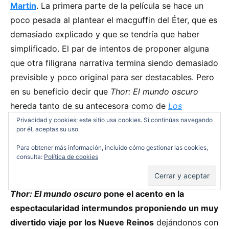
Martin
. La primera parte de la película se hace un
poco pesada al plantear el macguffin del Éter, que es
demasiado explicado y que se tendría que haber
simplificado. El par de intentos de proponer alguna
que otra filigrana narrativa termina siendo demasiado
previsible y poco original para ser destacables. Pero
en su beneficio decir que
Thor: El mundo oscuro
hereda tanto de su antecesora como de
Los
Vengadores
un sentido del humor que aunque pueda
Privacidad y cookies: este sitio usa cookies. Si continúas navegando
por él, aceptas su uso.
parecer un poco chorra en ciertos momentos le da
Para obtener más información, incluido cómo gestionar las cookies,
una ligereza con la que Marvel saca pecho frente a
consulta:
Política de cookies
otras propuestas más adultas.
Thor: El mundo oscuro
pone el acento en la
espectacularidad intermundos proponiendo un muy
divertido viaje por los Nueve Reinos
dejándonos con