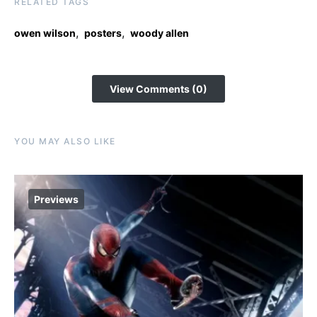
RELATED TAGS
,
,
owen wilson
posters
woody allen
View Comments (0)
YOU MAY ALSO LIKE
Previews