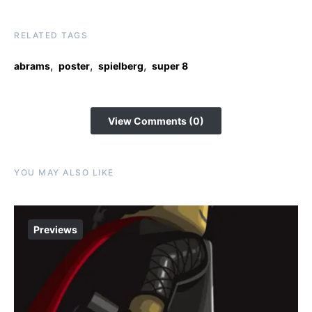
RELATED TAGS
,
,
,
abrams
poster
spielberg
super 8
View Comments (0)
YOU MAY ALSO LIKE
Previews