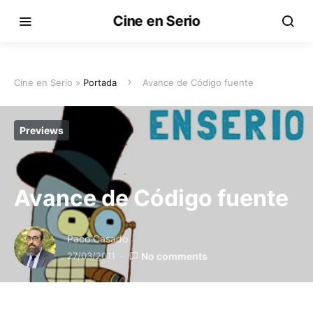
Cine en Serio
Cine en Serio »
Portada
Avance de Código fuente
Previews
Avance de Código fuente
Paco Casado
27/03/2011
No comments