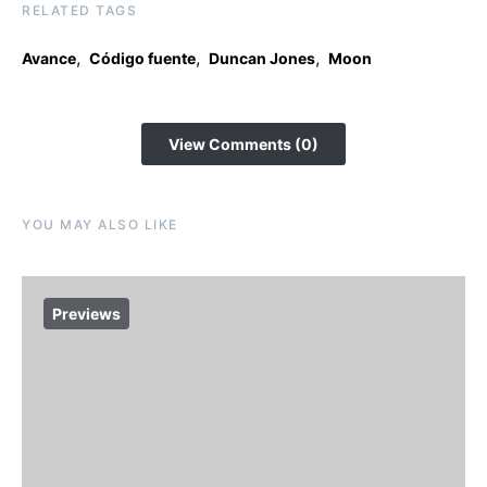
RELATED TAGS
,
,
,
Avance
Código fuente
Duncan Jones
Moon
View Comments (0)
YOU MAY ALSO LIKE
Previews