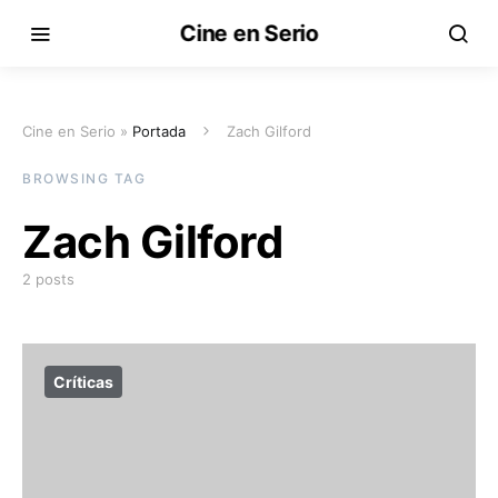
Cine en Serio
Cine en Serio »
Portada
Zach Gilford
BROWSING TAG
Zach Gilford
2 posts
Críticas