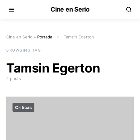
Cine en Serio
Cine en Serio »
Portada
Tamsin Egerton
BROWSING TAG
Tamsin Egerton
2 posts
Críticas