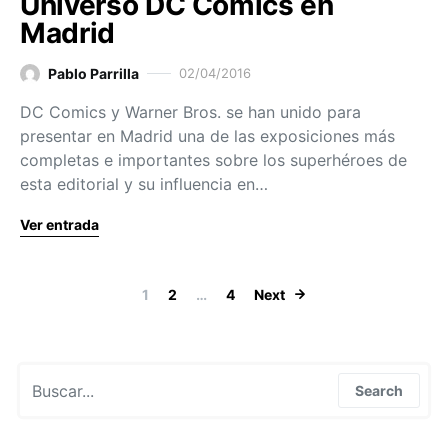
Universo DC Comics en
Madrid
Pablo Parrilla
02/04/2016
DC Comics y Warner Bros. se han unido para
presentar en Madrid una de las exposiciones más
completas e importantes sobre los superhéroes de
esta editorial y su influencia en…
Ver entrada
Paginación de
1
2
…
4
Next
Search for:
Search