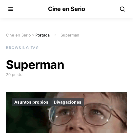
Cine en Serio
Cine en Serio »
Portada
Superman
BROWSING TAG
Superman
20 posts
Asuntos propios
Divagaciones