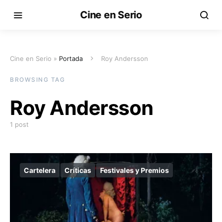
Cine en Serio
Cine en Serio »
Portada
Roy Andersson
BROWSING TAG
Roy Andersson
1 post
Cartelera
Críticas
Festivales y Premios