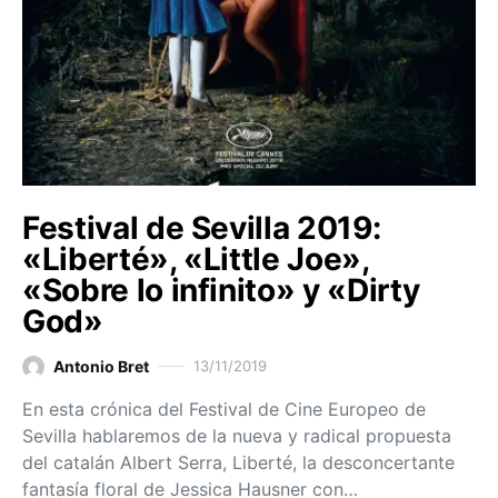
Festival de Sevilla 2019:
«Liberté», «Little Joe»,
«Sobre lo infinito» y «Dirty
God»
Antonio Bret
13/11/2019
En esta crónica del Festival de Cine Europeo de
Sevilla hablaremos de la nueva y radical propuesta
del catalán Albert Serra, Liberté, la desconcertante
fantasía floral de Jessica Hausner con…