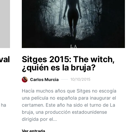
val
Sitges 2015: The witch,
¿quién es la bruja?
Carlos Murcia
10/10/2015
Hacía muchos años que Sitges no escogía
una película no española para inaugurar el
 ha
certamen. Este año ha sido el turno de La
bruja, una producción estadounidense
dirigida por el…
Ver entrada