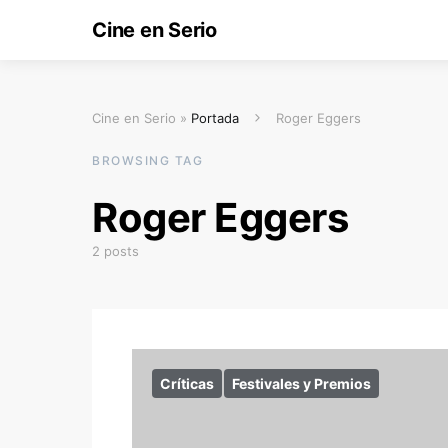
Cine en Serio
Cine en Serio »
Portada
Roger Eggers
BROWSING TAG
Roger Eggers
2 posts
Críticas
Festivales y Premios