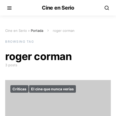
Cine en Serio
Cine en Serio »
Portada
roger corman
BROWSING TAG
roger corman
3 posts
Críticas
El cine que nunca verías