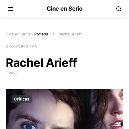
Cine en Serio
Cine en Serio »
Portada
Rachel Arieff
BROWSING TAG
Rachel Arieff
1 post
Críticas