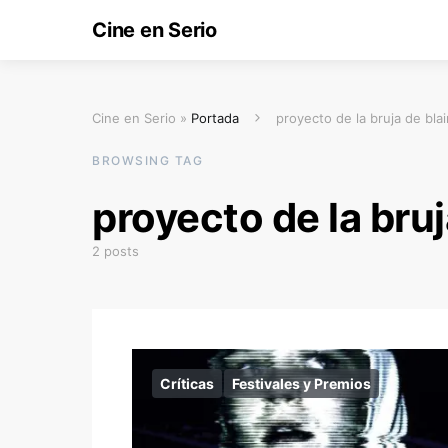
Cine en Serio
Cine en Serio »
Portada
proyecto de la bruja de blai
BROWSING TAG
proyecto de la bruj
2 posts
Críticas
Festivales y Premios