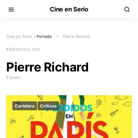
Cine en Serio
Cine en Serio »
Portada
Pierre Richard
BROWSING TAG
Pierre Richard
2 posts
Cartelera
Críticas