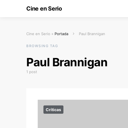
Cine en Serio
Cine en Serio »
Portada
Paul Brannigan
BROWSING TAG
Paul Brannigan
1 post
Críticas