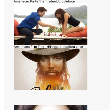
Amanecer Parte 1, entretenido culebrón
Americana Film Fest: «Blaze», si pudiera volar