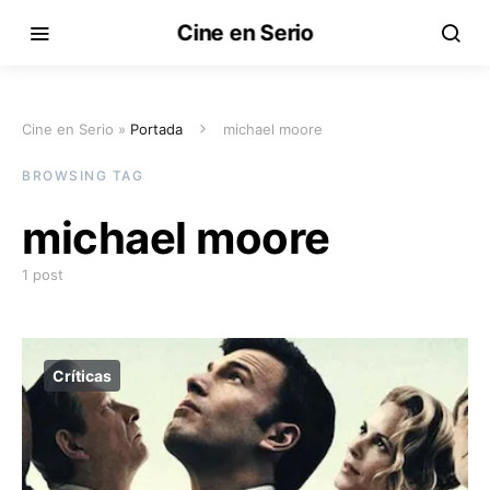
Cine en Serio
Cine en Serio »
Portada
michael moore
BROWSING TAG
michael moore
1 post
Críticas