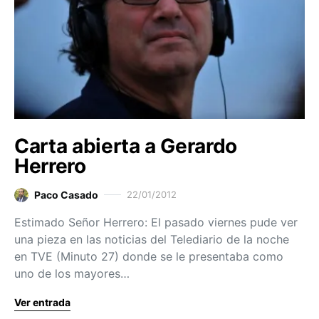
Carta abierta a Gerardo
Herrero
Paco Casado
22/01/2012
Estimado Señor Herrero: El pasado viernes pude ver
una pieza en las noticias del Telediario de la noche
en TVE (Minuto 27) donde se le presentaba como
uno de los mayores…
Ver entrada