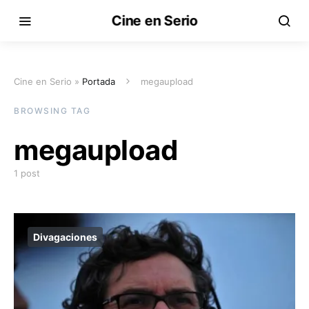
Cine en Serio
Cine en Serio »
Portada
megaupload
BROWSING TAG
megaupload
1 post
Divagaciones