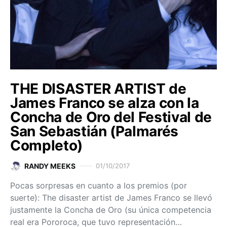
THE DISASTER ARTIST de
James Franco se alza con la
Concha de Oro del Festival de
San Sebastián (Palmarés
Completo)
RANDY MEEKS
01/10/2017
Pocas sorpresas en cuanto a los premios (por
suerte): The disaster artist de James Franco se llevó
justamente la Concha de Oro (su única competencia
real era Pororoca, que tuvo representación…