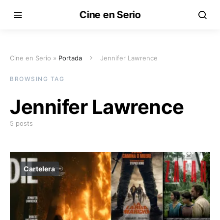
Cine en Serio
Cine en Serio »
Portada
Jennifer Lawrence
BROWSING TAG
Jennifer Lawrence
5 posts
Cartelera